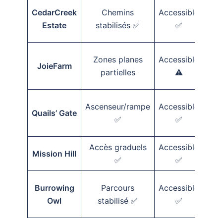
CedarCreek
Chemins
Accessible
Estate
stabilisés ✅
✅
ré
Zones planes
Accessible
Par
JoieFarm
partielles
⚠️
Ascenseur/rampe
Accessible
Pro
Quails’ Gate
✅
✅
Accès graduels
Accessible
Gu
Mission Hill
✅
✅
Burrowing
Parcours
Accessible
Owl
stabilisé ✅
✅