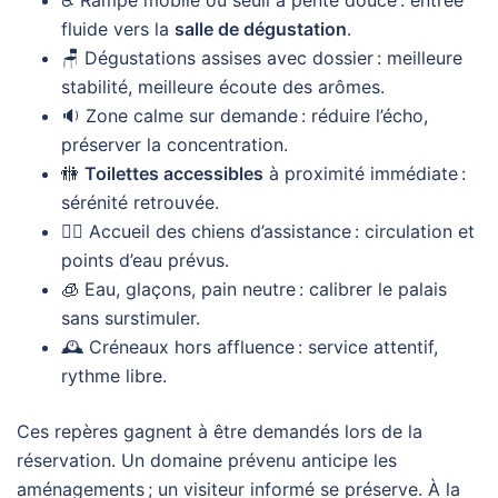
♿️ Rampe mobile ou seuil à pente douce : entrée
fluide vers la
salle de dégustation
.
🪑 Dégustations assises avec dossier : meilleure
stabilité, meilleure écoute des arômes.
🔉 Zone calme sur demande : réduire l’écho,
préserver la concentration.
🚻
Toilettes accessibles
à proximité immédiate :
sérénité retrouvée.
🐕‍🦺 Accueil des chiens d’assistance : circulation et
points d’eau prévus.
🧊 Eau, glaçons, pain neutre : calibrer le palais
sans surstimuler.
🕰️ Créneaux hors affluence : service attentif,
rythme libre.
Ces repères gagnent à être demandés lors de la
réservation. Un domaine prévenu anticipe les
aménagements ; un visiteur informé se préserve. À la