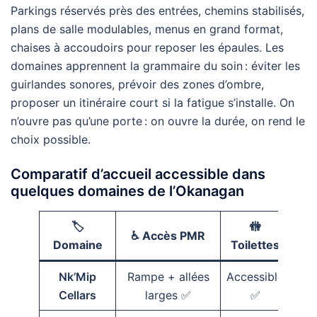
Parkings réservés près des entrées, chemins stabilisés,
plans de salle modulables, menus en grand format,
chaises à accoudoirs pour reposer les épaules. Les
domaines apprennent la grammaire du soin : éviter les
guirlandes sonores, prévoir des zones d’ombre,
proposer un itinéraire court si la fatigue s’installe. On
n’ouvre pas qu’une porte : on ouvre la durée, on rend le
choix possible.
Comparatif d’accueil accessible dans
quelques domaines de l’Okanagan
🏷️
🚻
♿️ Accès PMR
Domaine
Toilettes
Sta
Nk’Mip
Rampe + allées
Accessible
Pro
Cellars
larges ✅
✅