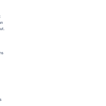
x
un
ut.
ns
s