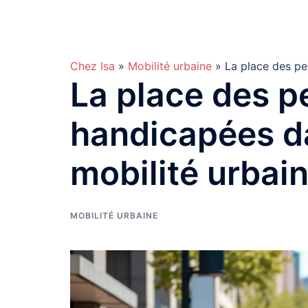
Aller
Chez Isa
au
contenu
Chez Isa
»
Mobilité urbaine
» La place des pe
La place des 
handicapées da
mobilité urbai
MOBILITÉ URBAINE