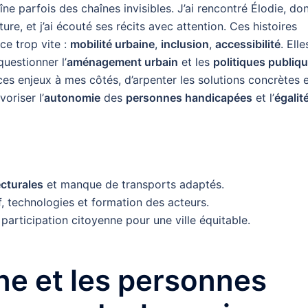
aîne parfois des chaînes invisibles. J’ai rencontré Élodie, do
ure, et j’ai écouté ses récits avec attention. Ces histoires
ce trop vite :
mobilité urbaine
,
inclusion
,
accessibilité
. Elle
questionner l’
aménagement urbain
et les
politiques publiq
ces enjeux à mes côtés, d’arpenter les solutions concrètes 
voriser l’
autonomie
des
personnes handicapées
et l’
égalit
ecturales
et manque de transports adaptés.
f, technologies et formation des acteurs.
 participation citoyenne pour une ville équitable.
ine et les personnes