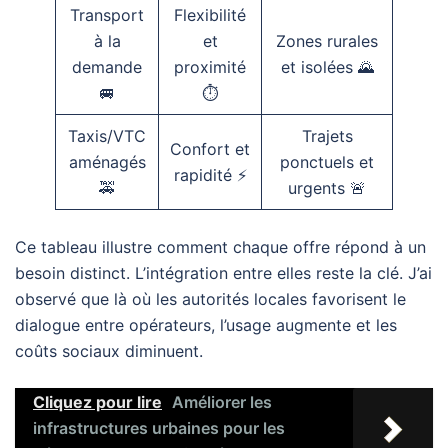
Transport
Flexibilité
à la
et
Zones rurales
demande
proximité
et isolées 🌄
🚐
⏱️
Taxis/VTC
Trajets
Confort et
aménagés
ponctuels et
rapidité ⚡
🚕
urgents 🚨
Ce tableau illustre comment chaque offre répond à un
besoin distinct. L’intégration entre elles reste la clé. J’ai
observé que là où les autorités locales favorisent le
dialogue entre opérateurs, l’usage augmente et les
coûts sociaux diminuent.
Cliquez pour lire
Améliorer les
infrastructures urbaines pour les