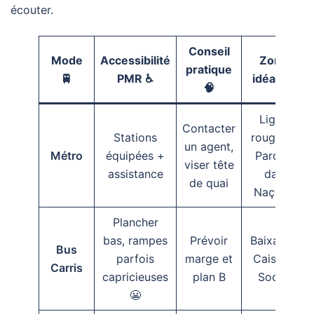
écouter.
Conseil
Mode
Accessibilité
Zone
pratique
🚆
PMR ♿
idéale 🌐
🧠
Ligne
Contacter
Stations
rouge →
un agent,
Métro
équipées +
Parque
viser tête
assistance
das
de quai
Nações
Plancher
bas, rampes
Prévoir
Baixa ↔
Bus
parfois
marge et
Cais do
Carris
capricieuses
plan B
Sodré
😬