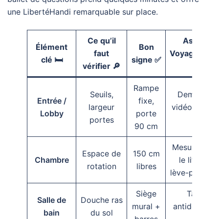
une LibertéHandi remarquable sur place.
Ce qu’il
Astuce
Élément
Bon
faut
VoyageSerei
clé 🛏️
signe ✅
vérifier 🔎
💡
Rampe
Seuils,
Demander
Entrée /
fixe,
largeur
vidéo d’accè
Lobby
porte
portes
📹
90 cm
Mesurer sou
Espace de
150 cm
Chambre
le lit pour
rotation
libres
lève-personn
Siège
Tapis
Salle de
Douche ras
mural +
antidérapan
bain
du sol
barres
🧼