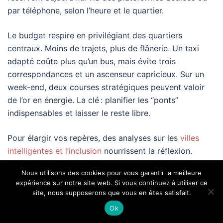
par téléphone, selon l’heure et le quartier.
Le budget respire en privilégiant des quartiers
centraux. Moins de trajets, plus de flânerie. Un taxi
adapté coûte plus qu’un bus, mais évite trois
correspondances et un ascenseur capricieux. Sur un
week-end, deux courses stratégiques peuvent valoir
de l’or en énergie. La clé : planifier les “ponts”
indispensables et laisser le reste libre.
Pour élargir vos repères, des analyses sur les
villes
intelligentes et l’inclusion
nourrissent la réflexion.
D’autres articles détaillent la
sécurité et l’accessibilité à
Nous utilisons des cookies pour vous garantir la meilleure
New York
, ou encore des
recettes nourrissantes pour
expérience sur notre site web. Si vous continuez à utiliser ce
garder le cap
après une journée dense. Le carnet de
site, nous supposerons que vous en êtes satisfait.
route se construit ainsi, page après page, avec
Ok
douceur.