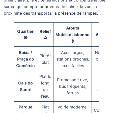
grille claire. Elle évite les illusions et concentre la joie
sur ce qui compte pour vous : le calme, la vue, la
proximité des transports, la présence de rampes.
Atouts
Quartier
Relief
MobilitéLisbonne
Ambianc
🧭
⛰️
🚦
Baixa /
Axes larges,
Néoclass
Plutôt
Praça do
stations proches,
ouvert su
plat
Comércio
taxis faciles
Tage
Plat le
Maritim
Promenade rive,
Cais do
long
vivant
bus fréquents,
Sodré
de
coucher
ferries
l’eau
soleil 
Parque
Plat
Voirie moderne,
Contempo