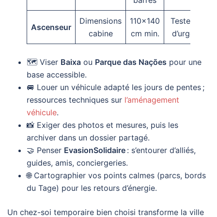
Dimensions
110×140
Tester l’appe
Ascenseur
cabine
cm min.
d’urgence 
🗺️ Viser
Baixa
ou
Parque das Nações
pour une
base accessible.
🚐 Louer un véhicule adapté les jours de pentes ;
ressources techniques sur
l’aménagement
véhicule
.
📸 Exiger des photos et mesures, puis les
archiver dans un dossier partagé.
🤝 Penser
EvasionSolidaire
: s’entourer d’alliés,
guides, amis, conciergeries.
🌐 Cartographier vos points calmes (parcs, bords
du Tage) pour les retours d’énergie.
Un chez-soi temporaire bien choisi transforme la ville