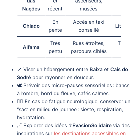
das
et
ascenseurs,
aéré
Nações
récent
musées
En
Accès en taxi
Chiado
Littéraire
pente
conseillé
Très
Rues étroites,
Tradition
Alfama
pentu
parcours ciblés
fado 
📍 Viser un hébergement entre
Baixa
et
Cais do
Sodré
pour rayonner en douceur.
🕊️ Prévoir des micro-pauses sensorielles : bancs
à l’ombre, bord du fleuve, cafés calmes.
🧑‍⚕️ En cas de fatigue neurologique, conserver un
“sas” en milieu de journée : sieste, respiration,
hydratation.
🔗 Explorer des idées d’
EvasionSolidaire
via des
inspirations sur
les destinations accessibles en