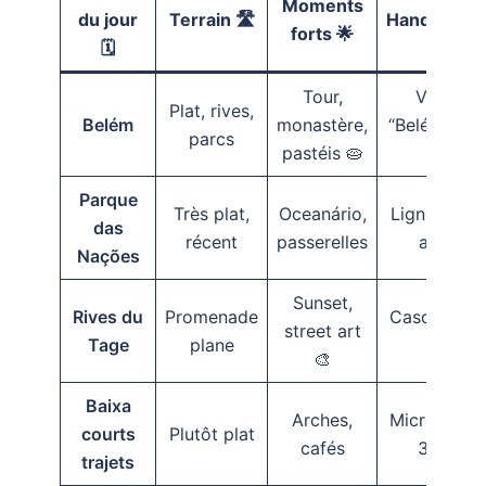
Moments
du jour
Terrain 🛣️
HandiDécou
forts 🌟
🗓️
💬
Tour,
Viser l’ar
Plat, rives,
Belém
monastère,
“Belém”, dos
parcs
pastéis 🥧
foules
Parque
Très plat,
Oceanário,
Ligne roug
das
récent
passerelles
assista
Nações
Sunset,
Rives du
Promenade
Casque anti
street art
Tage
plane
discre
🎨
Baixa
Arches,
Micro-bouc
courts
Plutôt plat
cafés
30–45 m
trajets