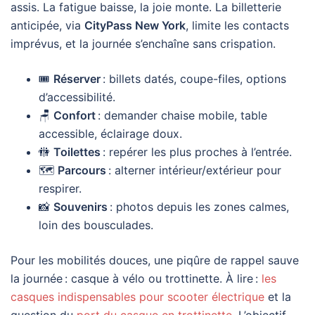
assis. La fatigue baisse, la joie monte. La billetterie
anticipée, via
CityPass New York
, limite les contacts
imprévus, et la journée s’enchaîne sans crispation.
🎟️
Réserver
: billets datés, coupe-files, options
d’accessibilité.
🪑
Confort
: demander chaise mobile, table
accessible, éclairage doux.
🚻
Toilettes
: repérer les plus proches à l’entrée.
🗺️
Parcours
: alterner intérieur/extérieur pour
respirer.
📸
Souvenirs
: photos depuis les zones calmes,
loin des bousculades.
Pour les mobilités douces, une piqûre de rappel sauve
la journée : casque à vélo ou trottinette. À lire :
les
casques indispensables pour scooter électrique
et la
question du
port du casque en trottinette
. L’objectif