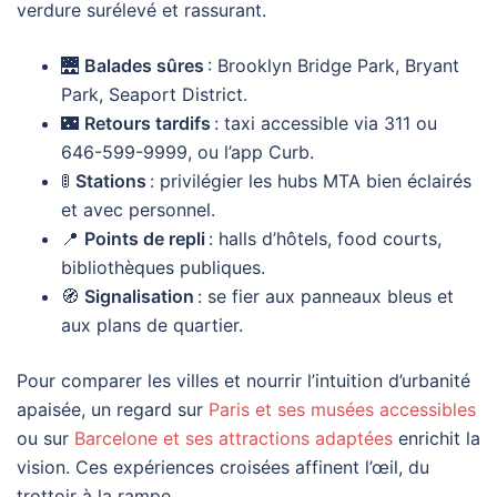
verdure surélevé et rassurant.
🌉
Balades sûres
: Brooklyn Bridge Park, Bryant
Park, Seaport District.
🌃
Retours tardifs
: taxi accessible via 311 ou
646-599-9999, ou l’app Curb.
🚦
Stations
: privilégier les hubs MTA bien éclairés
et avec personnel.
📍
Points de repli
: halls d’hôtels, food courts,
bibliothèques publiques.
🧭
Signalisation
: se fier aux panneaux bleus et
aux plans de quartier.
Pour comparer les villes et nourrir l’intuition d’urbanité
apaisée, un regard sur
Paris et ses musées accessibles
ou sur
Barcelone et ses attractions adaptées
enrichit la
vision. Ces expériences croisées affinent l’œil, du
trottoir à la rampe.