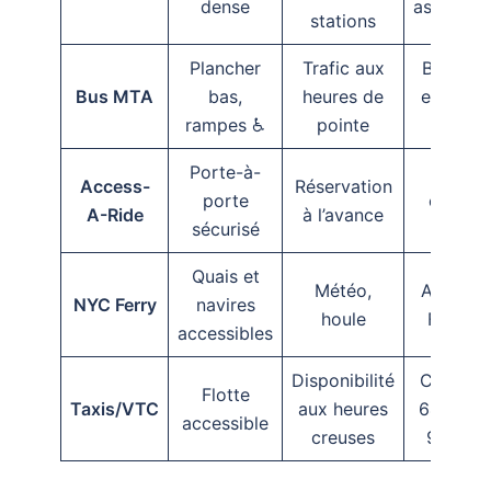
dense
ascenseu
stations
Plancher
Trafic aux
Bus Tim
Bus MTA
bas,
heures de
en temp
rampes ♿
pointe
réel
Porte-à-
Portail
Access-
Réservation
porte
client +
A-Ride
à l’avance
sécurisé
311 ☎️
Quais et
Météo,
App NY
NYC Ferry
navires
houle
Ferry 
accessibles
Disponibilité
Curb, 31
Flotte
Taxis/VTC
aux heures
646-599
accessible
creuses
9999 