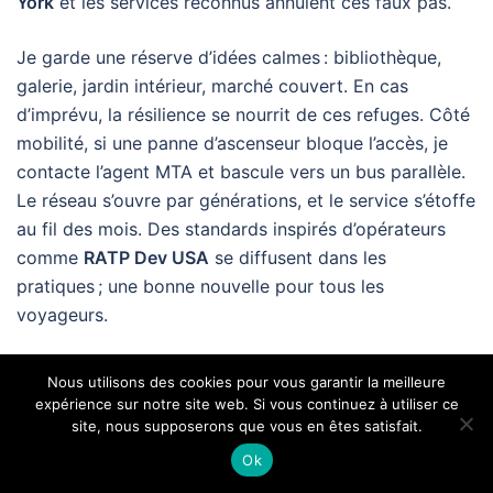
York
et les services reconnus annulent ces faux pas.
Je garde une réserve d’idées calmes : bibliothèque,
galerie, jardin intérieur, marché couvert. En cas
d’imprévu, la résilience se nourrit de ces refuges. Côté
mobilité, si une panne d’ascenseur bloque l’accès, je
contacte l’agent MTA et bascule vers un bus parallèle.
Le réseau s’ouvre par générations, et le service s’étoffe
au fil des mois. Des standards inspirés d’opérateurs
comme
RATP Dev USA
se diffusent dans les
pratiques ; une bonne nouvelle pour tous les
voyageurs.
Check-list anti-stress et parades
Nous utilisons des cookies pour vous garantir la meilleure
concrètes
expérience sur notre site web. Si vous continuez à utiliser ce
site, nous supposerons que vous en êtes satisfait.
📑
Papiers
: copie numérique de passeport,
Ok
assurances, ordonnances.