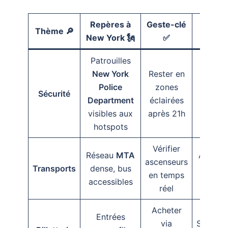
Repères à
Geste-clé
Resso
Thème 🔎
New York 🗽
✅
📲
Patrouilles
New York
Rester en
New Y
Police
zones
Sécurité
City Sa
Department
éclairées
911/
visibles aux
après 21h
hotspots
Vérifier
Réseau
MTA
Apps M
ascenseurs
Transports
dense, bus
NY
en temps
accessibles
Access
réel
Acheter
Entrées
via
Sites off