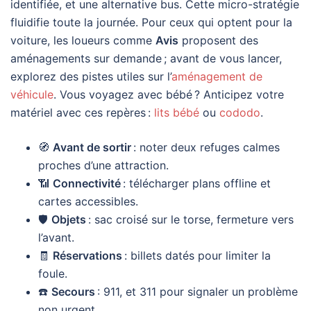
identifiée, et une alternative bus. Cette micro-stratégie
fluidifie toute la journée. Pour ceux qui optent pour la
voiture, les loueurs comme
Avis
proposent des
aménagements sur demande ; avant de vous lancer,
explorez des pistes utiles sur l’
aménagement de
véhicule
. Vous voyagez avec bébé ? Anticipez votre
matériel avec ces repères :
lits bébé
ou
cododo
.
🧭
Avant de sortir
: noter deux refuges calmes
proches d’une attraction.
📶
Connectivité
: télécharger plans offline et
cartes accessibles.
🛡️
Objets
: sac croisé sur le torse, fermeture vers
l’avant.
🧾
Réservations
: billets datés pour limiter la
foule.
☎️
Secours
: 911, et 311 pour signaler un problème
non urgent.