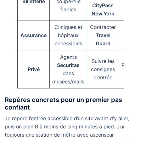
Billetterie
coupe-file
CityPass
🎟️
fiables
New York
Cliniques et
Contracter
Certifi
Assurance
hôpitaux
Travel
numéri
accessibles
Guard
💼
Agents
Suivre les
Securitas
Panneau
Privé
consignes
dans
claire
d’entrée
musées/malls
Repères concrets pour un premier pas
confiant
Je repère l’entrée accessible d’un site avant d’y aller,
puis un plan B à moins de cinq minutes à pied. J’ai
toujours une station de métro avec ascenseur