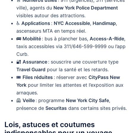
🚨
Numéros utiles
: 911 (urgences), 311 (services
ville), agents du
New York Police Department
visibles autour des attractions.
♿
Applications
:
NYC Accessible
,
Handimap
,
ascenseurs MTA en temps réel.
🚌
Mobilité
: bus à plancher bas,
Access-A-Ride
,
taxis accessibles via 311/646-599-9999 ou l’app
Curb.
🔐
Assurance
: souscrire une couverture type
Travel Guard
pour la santé et les retards.
🎟️
Files réduites
: réserver avec
CityPass New
York
pour limiter les attentes et l’exposition aux
arnaques.
🦺
Veille
: programme
New York City Safe
,
présence de
Securitas
dans certains sites privés.
Lois, astuces et coutumes
indispensables pour un voyage