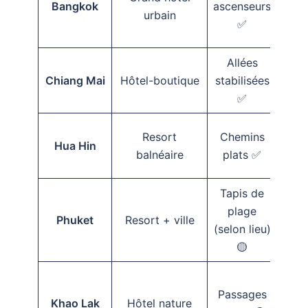
Bangkok
ascenseurs
urbain
✅
Allées
Sou
Chiang Mai
Hôtel-boutique
stabilisées
disp
✅
Ou
Resort
Chemins
Hua Hin
siè
balnéaire
plats ✅
lif
Tapis de
plage
T
Phuket
Resort + ville
(selon lieu)
cour
🟡
Passages
Pré
Khao Lak
Hôtel nature