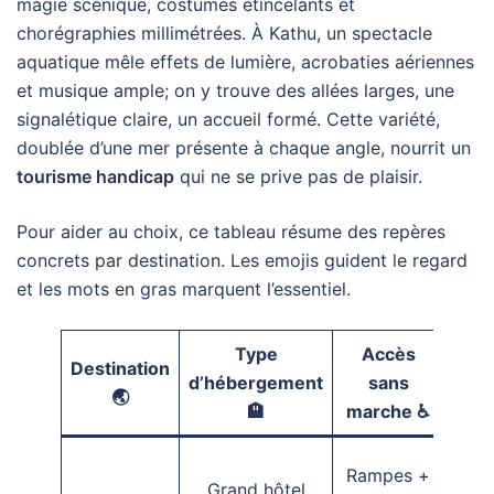
magie scénique, costumes étincelants et
chorégraphies millimétrées. À Kathu, un spectacle
aquatique mêle effets de lumière, acrobaties aériennes
et musique ample; on y trouve des allées larges, une
signalétique claire, un accueil formé. Cette variété,
doublée d’une mer présente à chaque angle, nourrit un
tourisme handicap
qui ne se prive pas de plaisir.
Pour aider au choix, ce tableau résume des repères
concrets par destination. Les emojis guident le regard
et les mots en gras marquent l’essentiel.
Type
Accès
Do
Destination
d’hébergement
sans
de p
🌏
🏨
marche ♿
pie
Rampes +
Grand hôtel
Fréq