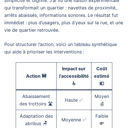
simplicité et dignité. J’ai vu une liaison expérimentale
qui transformait un quartier : navettes de proximité,
arrêts abaissés, informations sonores. Le résultat fut
immédiat : plus d’usagers, plus d’yeux sur la rue, et une
vie de quartier retrouvée.
Pour structurer l’action, voici un tableau synthétique
qui aide à prioriser les interventions :
Impact sur
Coût
Action 🚧
l’accessibilité
estimé
♿
💶
Abaissement
Moyen
Haute ✅
des trottoirs 🛣️
💰
Adaptation des
Faible
Moyenne ✅
abribus 🪑
💸