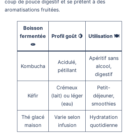
coup de pouce digestif et se prêtent à des
aromatisations fruitées.
Boisson
fermentée
Profil goût 🍋
Utilisation 🍽️
🧫
Apéritif sans
Acidulé,
Kombucha
alcool,
pétillant
digestif
Crémeux
Petit-
Kéfir
(lait) ou léger
déjeuner,
(eau)
smoothies
Thé glacé
Varie selon
Hydratation
maison
infusion
quotidienne