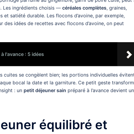
 porridge parfumé au gingembre, garni de poire cuite, peut 
é. Les ingrédients choisis —
céréales complètes
, graines,
s et satiété durable. Les flocons d’avoine, par exemple,
r des idées de recettes avec flocons d’avoine, on peut
à l'avance : 5 idées
s cuites se congèlent bien; les portions individuelles évitent
aque bocal la date et la garniture. Ce petit geste transfor
nsight : un
petit déjeuner sain
préparé à l’avance devient un
jeuner équilibré et