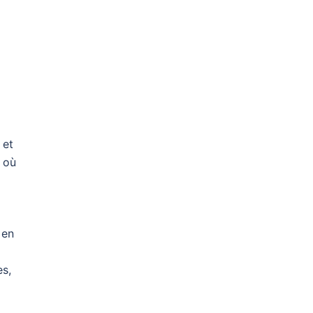
 et
s où
 en
es,