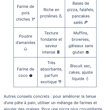
Bases de
Farine de
Riche en
pizza, falafels,
pois
protéines 💪
pancakes
chiches 🫘
salés 🍕
Texture
Muffins,
Poudre
fondante et
brownies,
d’amandes
saveur
gâteaux sans
🌰
intense 🍫
gluten 🧁
Très
Biscuit sec,
Farine de
absorbante,
cakes, ajuste
coco 🥥
parfum
liquide 💧
exotique 🌴
Autres conseils concrets : pour améliorer la tenue
d’une pâte à pain, utiliser un mélange de farines et
ajouter des graines. Pour une pizza plus croustillante,