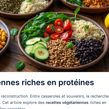
ennes riches en protéines
 reconstruction. Entre casseroles et souvenirs, la recherche
n. Cet article explore des
recettes végétariennes
riches en
dées concrètes …