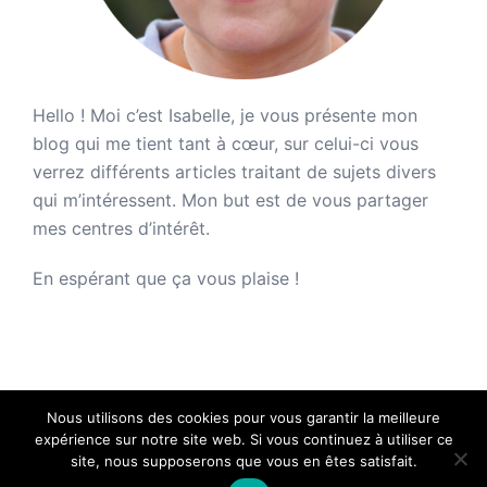
Hello ! Moi c’est Isabelle, je vous présente mon
blog qui me tient tant à cœur, sur celui-ci vous
verrez différents articles traitant de sujets divers
qui m’intéressent. Mon but est de vous partager
mes centres d’intérêt.
En espérant que ça vous plaise !
Nous utilisons des cookies pour vous garantir la meilleure
expérience sur notre site web. Si vous continuez à utiliser ce
site, nous supposerons que vous en êtes satisfait.