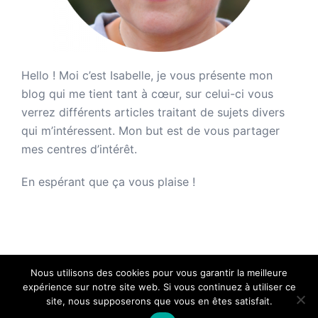
Hello ! Moi c’est Isabelle, je vous présente mon
blog qui me tient tant à cœur, sur celui-ci vous
verrez différents articles traitant de sujets divers
qui m’intéressent. Mon but est de vous partager
mes centres d’intérêt.
En espérant que ça vous plaise !
Nous utilisons des cookies pour vous garantir la meilleure
expérience sur notre site web. Si vous continuez à utiliser ce
site, nous supposerons que vous en êtes satisfait.